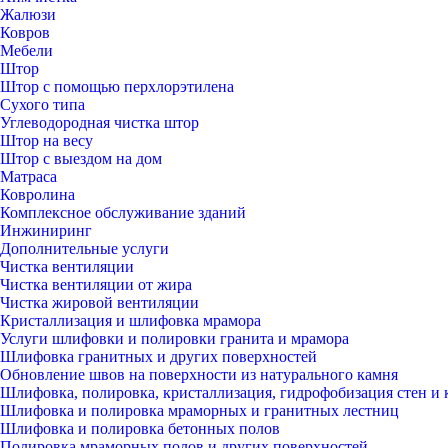
Жалюзи
Ковров
Мебели
Штор
Штор с помощью перхлорэтилена
Сухого типа
Углеводородная чистка штор
Штор на весу
Штор с выездом на дом
Матраса
Ковролина
Комплексное обслуживание зданий
Инжиниринг
Дополнительные услуги
Чистка вентиляции
Чистка вентиляции от жира
Чистка жировой вентиляции
Кристаллизация и шлифовка мрамора
Услуги шлифовки и полировки гранита и мрамора
Шлифовка гранитных и других поверхностей
Обновление швов на поверхности из натурального камня
Шлифовка, полировка, кристаллизация, гидрофобизация стен и 
Шлифовка и полировка мраморных и гранитных лестниц
Шлифовка и полировка бетонных полов
Полировка мраморных полов и других поверхностей