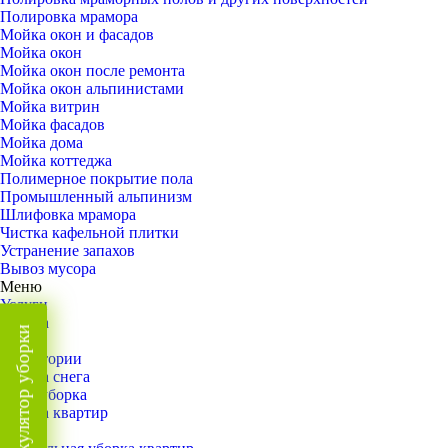
Полировка мрамора
Мойка окон и фасадов
Мойка окон
Мойка окон после ремонта
Мойка окон альпинистами
Мойка витрин
Мойка фасадов
Мойка дома
Мойка коттеджа
Полимерное покрытие пола
Промышленный альпинизм
Шлифовка мрамора
Чистка кафельной плитки
Устранение запахов
Вывоз мусора
Меню
Услуги
Уборка
Калькулятор уборки
Назад
Территории
Уборка снега
ВИП-уборка
Уборка квартир
Назад