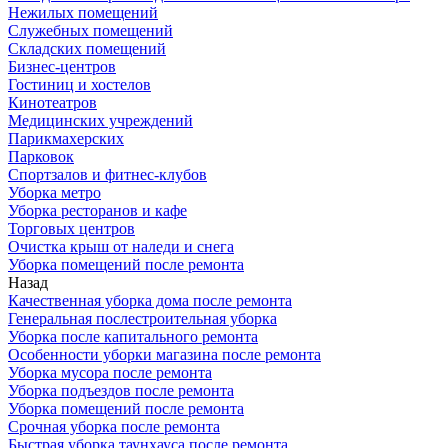
Нежилых помещений
Служебных помещений
Складских помещений
Бизнес-центров
Гостиниц и хостелов
Кинотеатров
Медицинских учреждений
Парикмахерских
Парковок
Спортзалов и фитнес-клубов
Уборка метро
Уборка ресторанов и кафе
Торговых центров
Очистка крыш от наледи и снега
Уборка помещений после ремонта
Назад
Качественная уборка дома после ремонта
Генеральная послестроительная уборка
Уборка после капитального ремонта
Особенности уборки магазина после ремонта
Уборка мусора после ремонта
Уборка подъездов после ремонта
Уборка помещений после ремонта
Срочная уборка после ремонта
Быстрая уборка таунхауса после ремонта