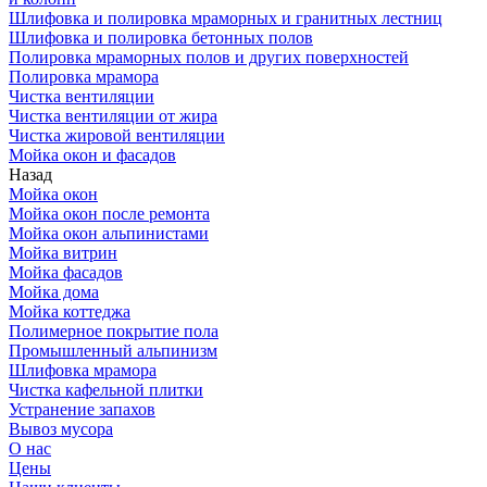
Шлифовка и полировка мраморных и гранитных лестниц
Шлифовка и полировка бетонных полов
Полировка мраморных полов и других поверхностей
Полировка мрамора
Чистка вентиляции
Чистка вентиляции от жира
Чистка жировой вентиляции
Мойка окон и фасадов
Назад
Мойка окон
Мойка окон после ремонта
Мойка окон альпинистами
Мойка витрин
Мойка фасадов
Мойка дома
Мойка коттеджа
Полимерное покрытие пола
Промышленный альпинизм
Шлифовка мрамора
Чистка кафельной плитки
Устранение запахов
Вывоз мусора
О нас
Цены