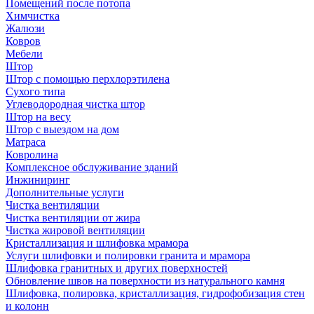
Помещений после потопа
Химчистка
Жалюзи
Ковров
Мебели
Штор
Штор с помощью перхлорэтилена
Сухого типа
Углеводородная чистка штор
Штор на весу
Штор с выездом на дом
Матраса
Ковролина
Комплексное обслуживание зданий
Инжиниринг
Дополнительные услуги
Чистка вентиляции
Чистка вентиляции от жира
Чистка жировой вентиляции
Кристаллизация и шлифовка мрамора
Услуги шлифовки и полировки гранита и мрамора
Шлифовка гранитных и других поверхностей
Обновление швов на поверхности из натурального камня
Шлифовка, полировка, кристаллизация, гидрофобизация стен
и колонн