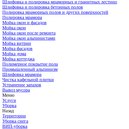
Шлифовка и полировка мраморных и гранитных лестниц
Шлифовка и полировка бетонных полов
Полировка мраморных полов и других поверхностей
Полировка мрамора
Мойка окон и фасадов
Мойка окон
Мойка окон после ремонта
Мойка окон альпинистами
Мойка витрин
Мойка фасадов
Мойка дома
Мойка коттеджа
Полимерное покрытие пола
Промышленный альпинизм
Шлифовка мрамора
Чистка кафельной плитки
Устранение запахов
Вывоз мусора
Меню
Услуги
Уборка
Назад
Территории
Уборка снега
ВИП-уборка