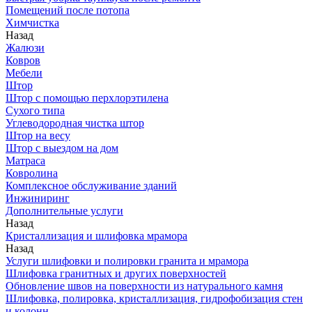
Помещений после потопа
Химчистка
Назад
Жалюзи
Ковров
Мебели
Штор
Штор с помощью перхлорэтилена
Сухого типа
Углеводородная чистка штор
Штор на весу
Штор с выездом на дом
Матраса
Ковролина
Комплексное обслуживание зданий
Инжиниринг
Дополнительные услуги
Назад
Кристаллизация и шлифовка мрамора
Назад
Услуги шлифовки и полировки гранита и мрамора
Шлифовка гранитных и других поверхностей
Обновление швов на поверхности из натурального камня
Шлифовка, полировка, кристаллизация, гидрофобизация стен
и колонн