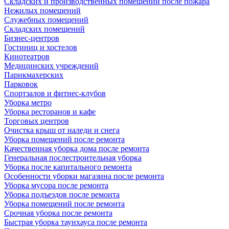
Складских и производственных помещений после пожара
Нежилых помещений
Служебных помещений
Складских помещений
Бизнес-центров
Гостиниц и хостелов
Кинотеатров
Медицинских учреждений
Парикмахерских
Парковок
Спортзалов и фитнес-клубов
Уборка метро
Уборка ресторанов и кафе
Торговых центров
Очистка крыш от наледи и снега
Уборка помещений после ремонта
Качественная уборка дома после ремонта
Генеральная послестроительная уборка
Уборка после капитального ремонта
Особенности уборки магазина после ремонта
Уборка мусора после ремонта
Уборка подъездов после ремонта
Уборка помещений после ремонта
Срочная уборка после ремонта
Быстрая уборка таунхауса после ремонта