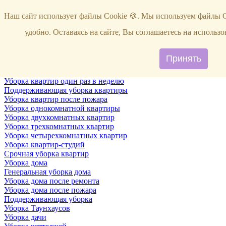
Услуги
Наш сайт использует файлы Cookie 🍪. Мы используем файлы C
Уборка
Территории
удобно. Оставаясь на сайте, Вы соглашаетесь на исполь
Уборка снега
ВИП-уборка
Уборка квартир
Принять
Генеральная уборка квартир
Уборка квартир после ремонта
Уборка квартир один раз в неделю
Поддерживающая уборка квартиры
Уборка квартир после пожара
Уборка однокомнатной квартиры
Уборка двухкомнатных квартир
Уборка трехкомнатных квартир
Уборка четырехкомнатных квартир
Уборка квартир-студий
Срочная уборка квартир
Уборка дома
Генеральная уборка дома
Уборка дома после ремонта
Уборка дома после пожара
Поддерживающая уборка
Уборка Таунхаусов
Уборка дачи