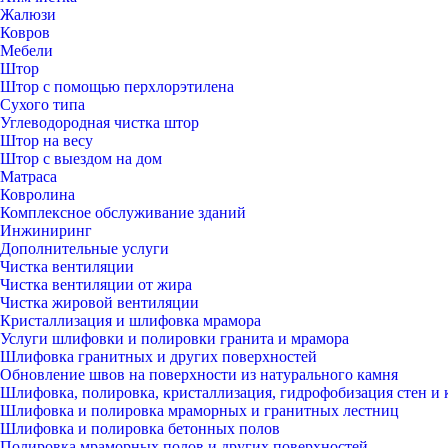
Жалюзи
Ковров
Мебели
Штор
Штор с помощью перхлорэтилена
Сухого типа
Углеводородная чистка штор
Штор на весу
Штор с выездом на дом
Матраса
Ковролина
Комплексное обслуживание зданий
Инжиниринг
Дополнительные услуги
Чистка вентиляции
Чистка вентиляции от жира
Чистка жировой вентиляции
Кристаллизация и шлифовка мрамора
Услуги шлифовки и полировки гранита и мрамора
Шлифовка гранитных и других поверхностей
Обновление швов на поверхности из натурального камня
Шлифовка, полировка, кристаллизация, гидрофобизация стен и 
Шлифовка и полировка мраморных и гранитных лестниц
Шлифовка и полировка бетонных полов
Полировка мраморных полов и других поверхностей