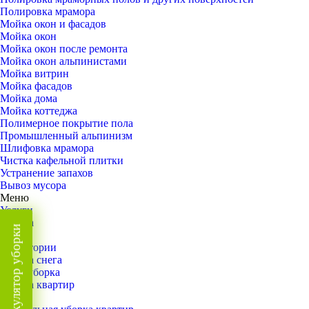
Полировка мрамора
Мойка окон и фасадов
Мойка окон
Мойка окон после ремонта
Мойка окон альпинистами
Мойка витрин
Мойка фасадов
Мойка дома
Мойка коттеджа
Полимерное покрытие пола
Промышленный альпинизм
Шлифовка мрамора
Чистка кафельной плитки
Устранение запахов
Вывоз мусора
Меню
Услуги
Уборка
Калькулятор уборки
Назад
Территории
Уборка снега
ВИП-уборка
Уборка квартир
Назад