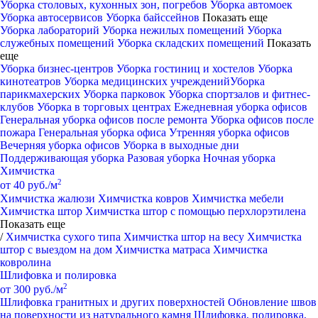
Уборка столовых, кухонных зон, погребов
Уборка автомоек
Уборка автосервисов
Уборка байссейнов
Показать еще
Уборка лабораторий
Уборка нежилых помещений
Уборка
служебных помещений
Уборка складских помещений
Показать
еще
Уборка бизнес-центров
Уборка гостиниц и хостелов
Уборка
кинотеатров
Уборка медицинских учреждений
Уборка
парикмахерских
Уборка парковок
Уборка спортзалов и фитнес-
клубов
Уборка в торговых центрах
Ежедневная уборка офисов
Генеральная уборка офисов после ремонта
Уборка офисов после
пожара
Генеральная уборка офиса
Утренняя уборка офисов
Вечерняя уборка офисов
Уборка в выходные дни
Поддерживающая уборка
Разовая уборка
Ночная уборка
Химчистка
2
от 40 руб./м
Химчистка жалюзи
Химчистка ковров
Химчистка мебели
Химчистка штор
Химчистка штор с помощью перхлорэтилена
Показать еще
/
Химчистка сухого типа
Химчистка штор на весу
Химчистка
штор с выездом на дом
Химчистка матраса
Химчистка
ковролина
Шлифовка и полировка
2
от 300 руб./м
Шлифовка гранитных и других поверхностей
Обновление швов
на поверхности из натурального камня
Шлифовка, полировка,