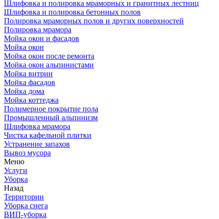
Шлифовка и полировка мраморных и гранитных лестниц
Шлифовка и полировка бетонных полов
Полировка мраморных полов и других поверхностей
Полировка мрамора
Мойка окон и фасадов
Мойка окон
Мойка окон после ремонта
Мойка окон альпинистами
Мойка витрин
Мойка фасадов
Мойка дома
Мойка коттеджа
Полимерное покрытие пола
Промышленный альпинизм
Шлифовка мрамора
Чистка кафельной плитки
Устранение запахов
Вывоз мусора
Меню
Услуги
Уборка
Назад
Территории
Уборка снега
ВИП-уборка