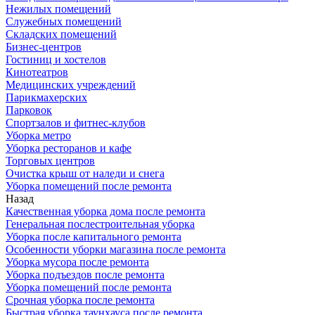
Нежилых помещений
Служебных помещений
Складских помещений
Бизнес-центров
Гостиниц и хостелов
Кинотеатров
Медицинских учреждений
Парикмахерских
Парковок
Спортзалов и фитнес-клубов
Уборка метро
Уборка ресторанов и кафе
Торговых центров
Очистка крыш от наледи и снега
Уборка помещений после ремонта
Назад
Качественная уборка дома после ремонта
Генеральная послестроительная уборка
Уборка после капитального ремонта
Особенности уборки магазина после ремонта
Уборка мусора после ремонта
Уборка подъездов после ремонта
Уборка помещений после ремонта
Срочная уборка после ремонта
Быстрая уборка таунхауса после ремонта