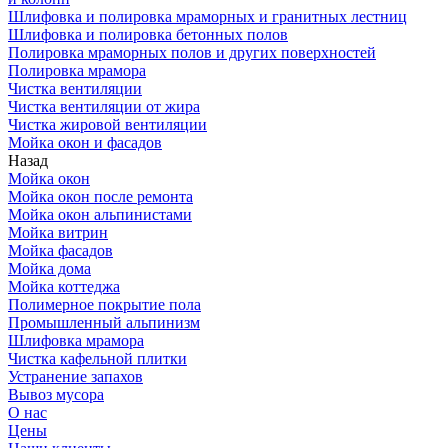
Шлифовка и полировка мраморных и гранитных лестниц
Шлифовка и полировка бетонных полов
Полировка мраморных полов и других поверхностей
Полировка мрамора
Чистка вентиляции
Чистка вентиляции от жира
Чистка жировой вентиляции
Мойка окон и фасадов
Назад
Мойка окон
Мойка окон после ремонта
Мойка окон альпинистами
Мойка витрин
Мойка фасадов
Мойка дома
Мойка коттеджа
Полимерное покрытие пола
Промышленный альпинизм
Шлифовка мрамора
Чистка кафельной плитки
Устранение запахов
Вывоз мусора
О нас
Цены