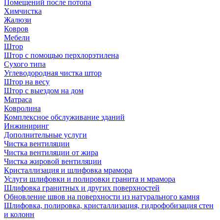
Помещений после потопа
Химчистка
Жалюзи
Ковров
Мебели
Штор
Штор с помощью перхлорэтилена
Сухого типа
Углеводородная чистка штор
Штор на весу
Штор с выездом на дом
Матраса
Ковролина
Комплексное обслуживание зданий
Инжиниринг
Дополнительные услуги
Чистка вентиляции
Чистка вентиляции от жира
Чистка жировой вентиляции
Кристаллизация и шлифовка мрамора
Услуги шлифовки и полировки гранита и мрамора
Шлифовка гранитных и других поверхностей
Обновление швов на поверхности из натурального камня
Шлифовка, полировка, кристаллизация, гидрофобизация стен
и колонн