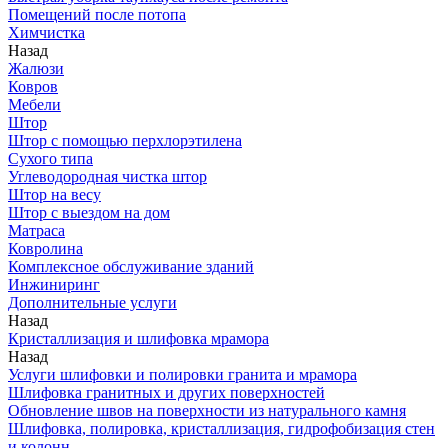
Помещений после потопа
Химчистка
Назад
Жалюзи
Ковров
Мебели
Штор
Штор с помощью перхлорэтилена
Сухого типа
Углеводородная чистка штор
Штор на весу
Штор с выездом на дом
Матраса
Ковролина
Комплексное обслуживание зданий
Инжиниринг
Дополнительные услуги
Назад
Кристаллизация и шлифовка мрамора
Назад
Услуги шлифовки и полировки гранита и мрамора
Шлифовка гранитных и других поверхностей
Обновление швов на поверхности из натурального камня
Шлифовка, полировка, кристаллизация, гидрофобизация стен
и колонн