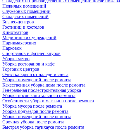
Складских и производственных помещений после пожара
Нежилых помещений
Служебных помещений
Складских помещений
Бизнес-центров
Гостиниц и хостелов
Кинотеатров
Медицинских учреждений
Парикмахерских
Парковок
Спортзалов и фитнес-клубов
Уборка метро
Уборка ресторанов и кафе
Торговых центров
Очистка крыш от наледи и снега
Уборка помещений после ремонта
Качественная уборка дома после ремонта
Генеральная послестроительная уборка
Уборка после капитального ремонта
Особенности уборки магазина после ремонта
Уборка мусора после ремонта
Уборка подъездов после ремонта
Уборка помещений после ремонта
Срочная уборка после ремонта
Быстрая уборка таунхауса после ремонта