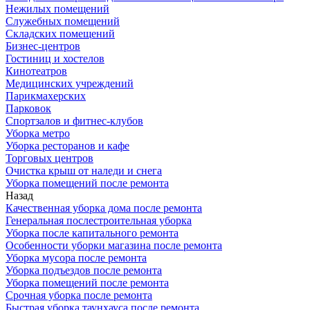
Нежилых помещений
Служебных помещений
Складских помещений
Бизнес-центров
Гостиниц и хостелов
Кинотеатров
Медицинских учреждений
Парикмахерских
Парковок
Спортзалов и фитнес-клубов
Уборка метро
Уборка ресторанов и кафе
Торговых центров
Очистка крыш от наледи и снега
Уборка помещений после ремонта
Назад
Качественная уборка дома после ремонта
Генеральная послестроительная уборка
Уборка после капитального ремонта
Особенности уборки магазина после ремонта
Уборка мусора после ремонта
Уборка подъездов после ремонта
Уборка помещений после ремонта
Срочная уборка после ремонта
Быстрая уборка таунхауса после ремонта