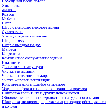
Помещений после потопа
Химчистка
Жалюзи
Ковров
Мебели
Штор
Штор с помощью перхлорэтилена
Сухого типа
Углеводородная чистка штор
Штор на весу
Штор с выездом на дом
Матраса
Ковролина
Комплексное обслуживание зданий
Инжиниринг
Дополнительные услуги
Чистка вентиляции
Чистка вентиляции от жира
Чистка жировой вентиляции
Кристаллизация и шлифовка мрамора
Услуги шлифовки и полировки гранита и мрамора
Шлифовка гранитных и других поверхностей
Обновление швов на поверхности из натурального камня
Шлифовка, полировка, кристаллизация, гидрофобизация стен
и колонн