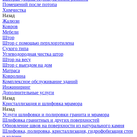
Помещений после потопа
Химчистка
Назад
Жалюзи
Ковров
Мебели
Штор
Штор с помощью перхлорэтилена
Сухого типа
Углеводородная чистка штор
Штор на весу
Штор с выездом на дом
Матраса
Ковролина
Комплексное обслуживание зданий
Инжиниринг
Дополнительные услуги
Назад
Кристаллизация и шлифовка мрамора
Назад
Услуги шлифовки и полировки гранита и мрамора
Шлифовка гранитных и других поверхностей
Обновление швов на поверхности из натурального камня
Шлифовка, полировка, кристаллизация, гидрофобизация стен
и колонн