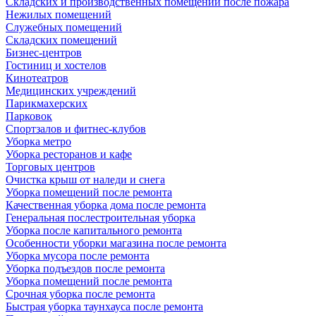
Складских и производственных помещений после пожара
Нежилых помещений
Служебных помещений
Складских помещений
Бизнес-центров
Гостиниц и хостелов
Кинотеатров
Медицинских учреждений
Парикмахерских
Парковок
Спортзалов и фитнес-клубов
Уборка метро
Уборка ресторанов и кафе
Торговых центров
Очистка крыш от наледи и снега
Уборка помещений после ремонта
Качественная уборка дома после ремонта
Генеральная послестроительная уборка
Уборка после капитального ремонта
Особенности уборки магазина после ремонта
Уборка мусора после ремонта
Уборка подъездов после ремонта
Уборка помещений после ремонта
Срочная уборка после ремонта
Быстрая уборка таунхауса после ремонта