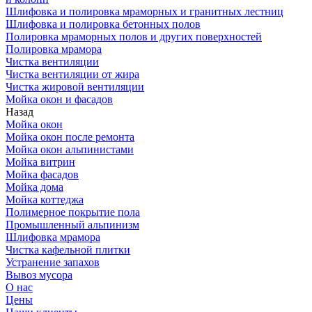
Шлифовка и полировка мраморных и гранитных лестниц
Шлифовка и полировка бетонных полов
Полировка мраморных полов и других поверхностей
Полировка мрамора
Чистка вентиляции
Чистка вентиляции от жира
Чистка жировой вентиляции
Мойка окон и фасадов
Назад
Мойка окон
Мойка окон после ремонта
Мойка окон альпинистами
Мойка витрин
Мойка фасадов
Мойка дома
Мойка коттеджа
Полимерное покрытие пола
Промышленный альпинизм
Шлифовка мрамора
Чистка кафельной плитки
Устранение запахов
Вывоз мусора
О нас
Цены