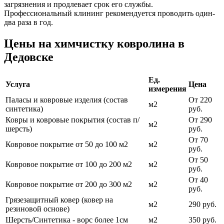
загрязнения и продлевает срок его службы.
Профессиональный клининг рекомендуется проводить один-
два раза в год.
Цены на химчистку ковролина в
Дедовске
Ед.
Услуга
Цена
измерения
Паласы и ковровые изделия (состав
От 220
м2
синтетика)
руб.
Ковры и ковровые покрытия (состав п/
От 290
м2
шерсть)
руб.
От 70
Ковровое покрытие от 50 до 100 м2
м2
руб.
От 50
Ковровое покрытие от 100 до 200 м2
м2
руб.
От 40
Ковровое покрытие от 200 до 300 м2
м2
руб.
Грязезащитный ковер (ковер на
м2
290 руб.
резиновой основе)
Шерсть/Синтетика - ворс более 1см
м2
350 руб.