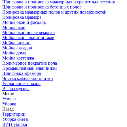
Шлифовка и полировка мраморных и гранитных лестниц
Шлифовка и полировка бетонных полов
Полировка мраморных полов и других поверхностей
Полировка мрамора
Мойка окон и фасадов
Мойка окон
Мойка окон после ремонта
Мойка окон альпинистами
Мойка витрин
Мойка фасадов
Мойка дома
Мойка коттеджа
Полимерное покрытие пола
Промышленный альпинизм
Шлифовка мрамора
Чистка кафельной плитки
Устранение запахов
Вывоз мусора
Меню
Услуги
Уборка
Назад
Территории
Уборка снега
ВИП-уборка