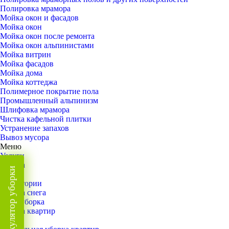
Полировка мрамора
Мойка окон и фасадов
Мойка окон
Мойка окон после ремонта
Мойка окон альпинистами
Мойка витрин
Мойка фасадов
Мойка дома
Мойка коттеджа
Полимерное покрытие пола
Промышленный альпинизм
Шлифовка мрамора
Чистка кафельной плитки
Устранение запахов
Вывоз мусора
Меню
Услуги
Уборка
Калькулятор уборки
Назад
Территории
Уборка снега
ВИП-уборка
Уборка квартир
Назад