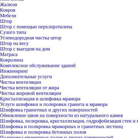
Жалюзи
Ковров
Мебели
Штор
Штор с помощью перхлорэтилена
Сухого типа
Углеводородная чистка штор
Штор на весу
Штор с выездом на дом
Матраса
Ковролина
Комплексное обслуживание зданий
Инжиниринг
Дополнительные услуги
Чистка вентиляции
Чистка вентиляции от жира
Чистка жировой вентиляции
Кристаллизация и шлифовка мрамора
Услуги шлифовки и полировки гранита и мрамора
Шлифовка гранитных и других поверхностей
Обновление швов на поверхности из натурального камня
Шлифовка, полировка, кристаллизация, гидрофобизация стен и 
Шлифовка и полировка мраморных и гранитных лестниц
Шлифовка и полировка бетонных полов
Полировка мраморных полов и других поверхностей