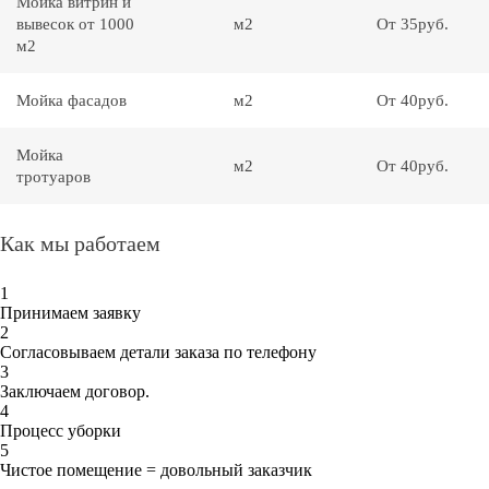
Мойка витрин и
вывесок от 1000
м2
От 35руб.
м2
Мойка фасадов
м2
От 40руб.
Мойка
м2
От 40руб.
тротуаров
Как мы работаем
1
Принимаем заявку
2
Согласовываем детали заказа по телефону
3
Заключаем договор.
4
Процесс уборки
5
Чистое помещение = довольный заказчик